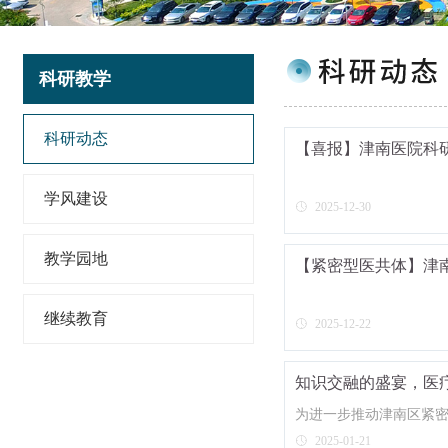
科研教学
科研动态
【喜报】津南医院科
学风建设
2025-12-30
教学园地
【紧密型医共体】津
继续教育
2025-12-22
知识交融的盛宴，医
为进一步推动津南区紧
会议特别邀请中国
2025-01-21