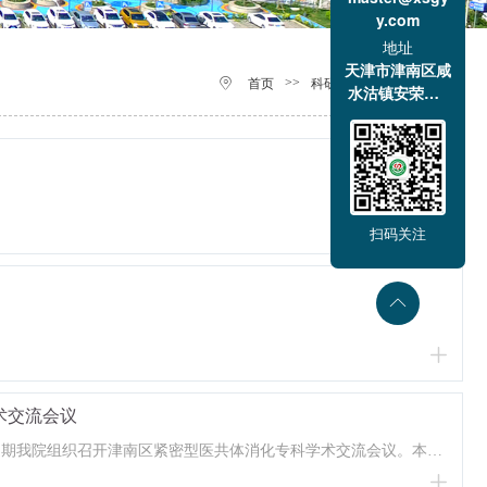
y.com
地址
天津市津南区咸
>>
>>
科研动态
首页
科研教学
水沽镇安荣道1
号
扫码关注
术交流会议
近期我院组织召开津南区紧密型医共体消化专科学术交流会议。本次