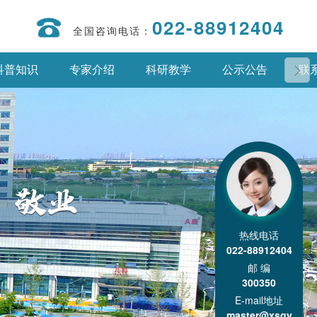
022-88912404
全国咨询电话：
科普知识
专家介绍
科研教学
公示公告
联
热线电话
022-88912404
邮 编
300350
E-mail地址
master@xsgy