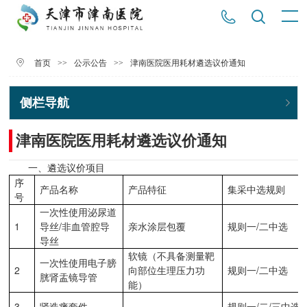
>>
>>
津南医院医用耗材遴选议价通知
首页
公示公告
侧栏导航
津南医院医用耗材遴选议价通知
一、遴选议价项目
序
产品名称
产品特征
集采中选规则
号
一次性使用泌尿道
1
导丝/非血管腔导
亲水涂层包覆
规则一/二中选
导丝
软镜（不具备测量靶
一次性使用电子膀
2
向部位生理压力功
规则一/二中选
胱肾盂镜导管
能）
3
肾造瘘套件
规则一/二/三中选