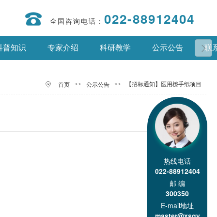
022-88912404
全国咨询电话：
科普知识
专家介绍
科研教学
公示公告
联
>>
>>
【招标通知】医用檫手纸项目
首页
公示公告
热线电话
022-88912404
邮 编
300350
E-mail地址
master@xsgy