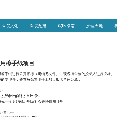
医院文化
医院党建
就医指南
护理天地
用檫手纸项目
用檫手纸进行公开招标（明细见文件），现邀请合格的投标人进行投标。
质的复印件，并在每张复印件上加盖报名单位公章：
证
师事务所审计的财务审计报告
5年任意一个月纳税证明及社会保险缴费证明
证复印件