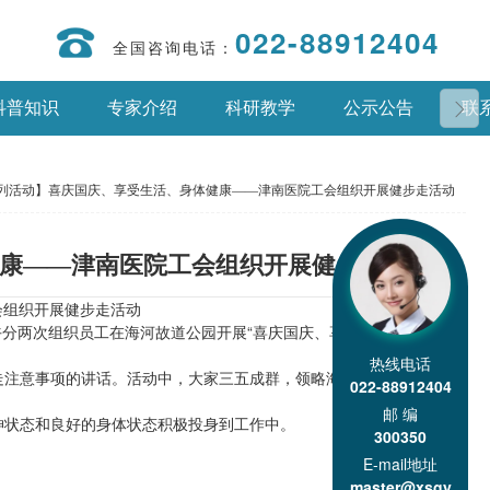
022-88912404
全国咨询电话：
科普知识
专家介绍
科研教学
公示公告
联
系列活动】喜庆国庆、享受生活、身体健康——津南医院工会组织开展健步走活动
健康——津南医院工会组织开展健步走活动
会组织开展健步走活动
午分两次组织员工在海河故道公园开展“喜庆国庆、享受生活、身体健
热线电话
走注意事项的讲话。活动中，大家三五成群，领略海河故道的美景，交
022-88912404
邮 编
神状态和良好的身体状态积极投身到工作中。
300350
供稿/院办
E-mail地址
master@xsgy