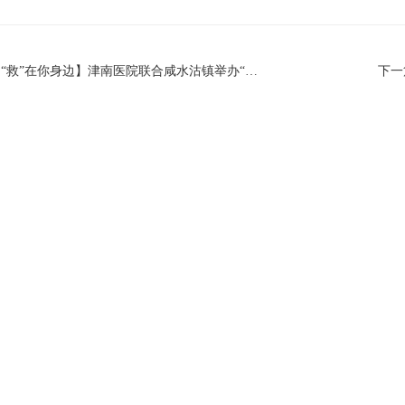
上一篇 : 【“医”心跟党走 “救”在你身边】津南医院联合咸水沽镇举办“医社共建项目”签约仪式暨社区义诊活动