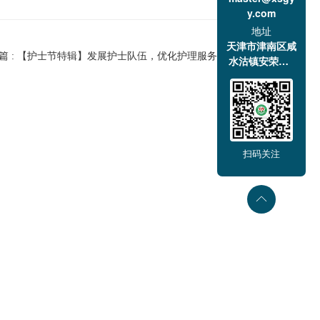
y.com
地址
天津市津南区咸
下一篇 : 【护士节特辑】发展护士队伍，优化护理服务——津南医院多形式庆祝国际护士节
水沽镇安荣道1
号
扫码关注