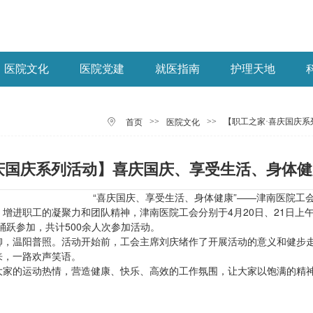
医院文化
医院党建
就医指南
护理天地
>>
>>
【职工之家·喜庆国庆
首页
医院文化
庆国庆系列活动】喜庆国庆、享受生活、身体
“喜庆国庆、享受生活、身体健康”——津南医院工
增进职工的凝聚力和团队精神，津南医院工会分别于4月20日、21日上
踊跃参加，共计500余人次参加活动。
柳，温阳普照。活动开始前，工会主席刘庆绪作了开展活动的意义和健步
来，一路欢声笑语。
大家的运动热情，营造健康、快乐、高效的工作氛围，让大家以饱满的精