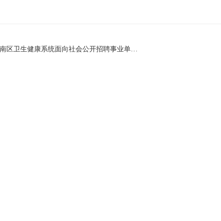
上一篇 : 2024年天津市津南区卫生健康系统面向社会公开招聘事业单位工作人员资格复审相关要求