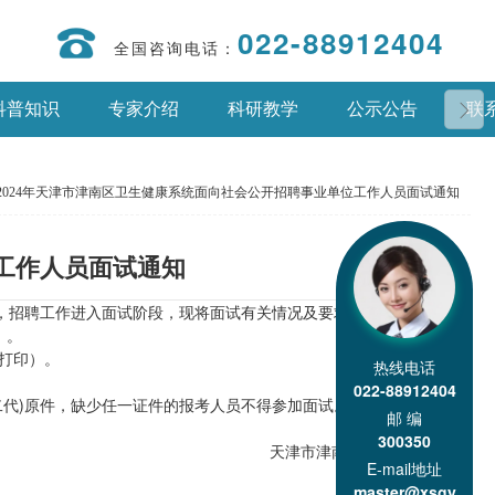
022-88912404
全国咨询电话：
科普知识
专家介绍
科研教学
公示公告
联
2024年天津市津南区卫生健康系统面向社会公开招聘事业单位工作人员面试通知
位工作人员面试通知
排，招聘工作进入面试阶段，现将面试有关情况及要求通知如下：
）。
行打印）。
热线电话
022-88912404
二代)原件，缺少任一证件的报考人员不得参加面试。
邮 编
300350
天津市津南区卫生健康委员会
E-mail地址
2024年4月11日
master@xsgy