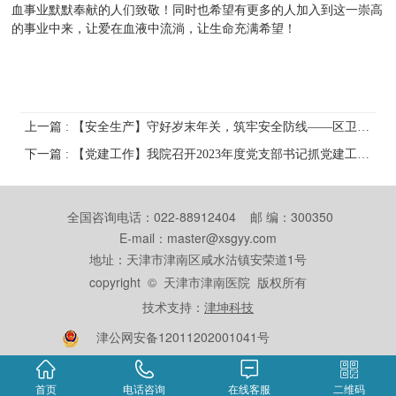
血事业默默奉献的人们致敬！同时也希望有更多的人加入到这一崇高
的事业中来，让爱在血液中流淌，让生命充满希望！
上一篇 : 【安全生产】守好岁末年关，筑牢安全防线——区卫健委领导来我院开展安全生产督导检查工作
下一篇 : 【党建工作】我院召开2023年度党支部书记抓党建工作述职评议会
全国咨询电话：022-88912404 邮 编：300350
E-mail：master@xsgyy.com
地址：天津市津南区咸水沽镇安荣道1号
copyright © 天津市津南医院 版权所有
技术支持：
津坤科技
津公网安备12011202001041号
首页
电话咨询
在线客服
二维码