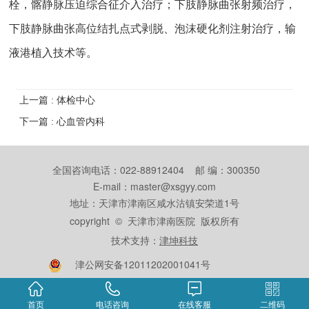
栓，髂静脉压迫综合征介入治疗；下肢静脉曲张射频治疗，
下肢静脉曲张高位结扎点式剥脱、泡沫硬化剂注射治疗，输
液港植入技术等。
上一篇 : 体检中心
下一篇 : 心血管内科
全国咨询电话：022-88912404 邮 编：300350
E-mail：master@xsgyy.com
地址：天津市津南区咸水沽镇安荣道1号
copyright © 天津市津南医院 版权所有
技术支持：
津坤科技
津公网安备12011202001041号
首页
电话咨询
在线客服
二维码