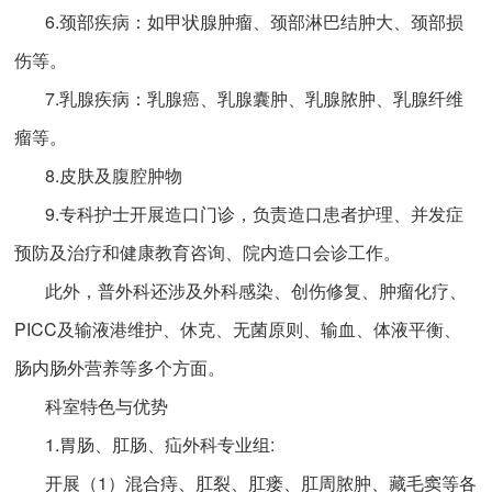
6.颈部疾病：如甲状腺肿瘤、颈部淋巴结肿大、颈部损
伤等。
7.乳腺疾病：乳腺癌、乳腺囊肿、乳腺脓肿、乳腺纤维
瘤等。
8.皮肤及腹腔肿物
9.专科护士开展造口门诊，负责造口患者护理、并发症
预防及治疗和健康教育咨询、院内造口会诊工作。
此外，普外科还涉及外科感染、创伤修复、肿瘤化疗、
PICC及输液港维护、休克、无菌原则、输血、体液平衡、
肠内肠外营养等多个方面。
科室特色与优势
1.胃肠、肛肠、疝外科专业组:
开展（1）混合痔、肛裂、肛瘘、肛周脓肿、藏毛窦等各