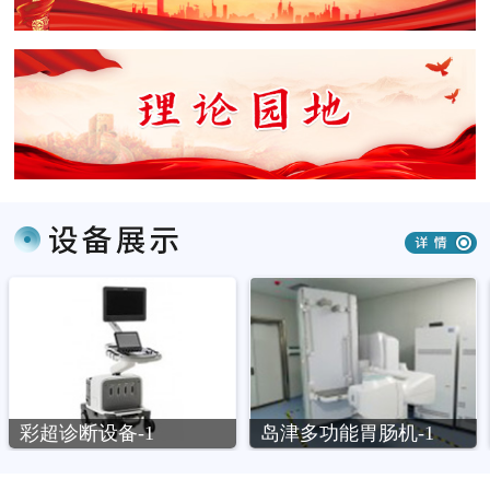
岛津多功能胃肠机-1
德国费森尤斯品牌4008s血液透析机-1