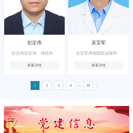
彭定伟
吴宝军
彭定伟彭定伟，神经外科
吴宝军津南医院泌尿外科
副主任医师，医学博士。
主任，主任医师，九三学
查看详情
查看详情
曾担任武警特色医学中心
社社员。擅长复杂泌尿系
神经危重症医学科治疗组
统结石体外碎石及输尿管
组长、天津大学新城医院
软镜、硬镜钬激光碎石
...
>
1
2
3
4
19
神经外科兼急诊科副主
术。前列腺增生、前列腺
任。现任天津市中西医结
肿瘤、前列腺炎性疾病的
合学会第
治疗。肾