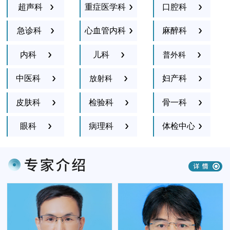
超声科
重症医学科
口腔科
急诊科
心血管内科
麻醉科
内科
儿科
普外科
中医科
妇产科
放射科
皮肤科
检验科
骨一科
眼科
病理科
体检中心