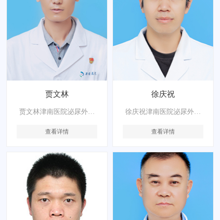
贾文林
徐庆祝
贾文林津南医院泌尿外科
徐庆祝津南医院泌尿外科
副主任医师，中共党员，
副主任医师，中共党员，
查看详情
查看详情
医学硕士。擅长泌尿系结
医学硕士。擅长泌尿系结
石、前列腺疾病的诊治和
石及良性前列腺增生的微
微创手术；下尿路功能障
创治疗，累计手术2000余
碍、女性压力性尿失禁的
例，同时对于各种泌尿外
诊断和治疗；尿动力学在
科疾病，尤其是泌尿系肿
临床疾
瘤